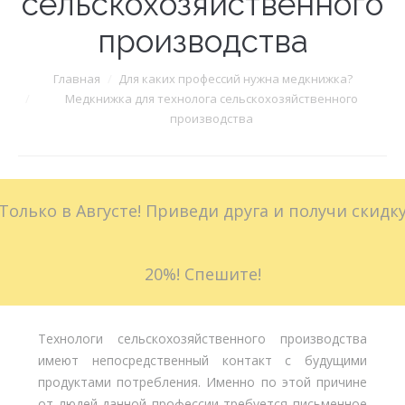
сельскохозяйственного
производства
Больничные листы
Стоимость
Вы здесь:
Главная
Для каких профессий нужна медкнижка?
Медкнижка для технолога сельскохозяйственного
Доставка
производства
Акции
Контакты
Только в Августе! Приведи друга и получи скидк
20%! Спешите!
Технологи сельскохозяйственного производства
имеют непосредственный контакт с будущими
продуктами потребления. Именно по этой причине
от людей данной профессии требуется письменное