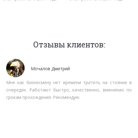
Отзывы клиентов:
алов Дмитрий
Вале
мену нет времени тратить на стояние в
Благодарю от в
тают быстро, качественно, вменяемо по
Очень удобно, 
ения. Рекомендую.