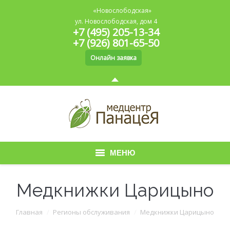
«Новослободская»
ул. Новослободская, дом 4
+7 (495) 205-13-34
+7 (926) 801-65-50
Онлайн заявка
МЕНЮ
Главная
Медкнижки Царицыно
О медицинском центре
Вы здесь:
Главная
Регионы обслуживания
Медкнижки Царицыно
Медицинская книжка