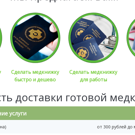
у
Сделать медкнижку
Сделать медкнижку
быстро и дешево
для работы
ть доставки готовой мед
ие услуги
на)
от 300 рублей до