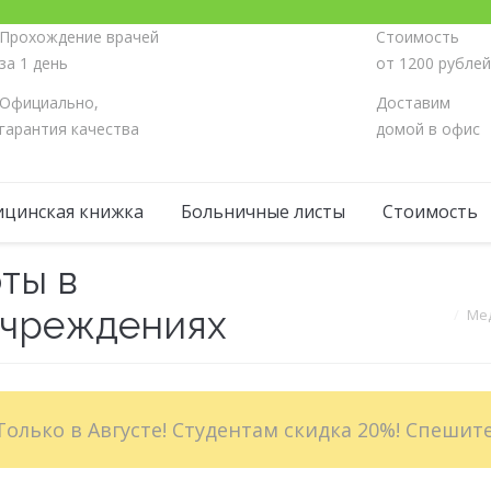
Прохождение врачей
Стоимость
за 1 день
от 1200 рубле
Официально,
Доставим
гарантия качества
домой в офис
цинская книжка
Больничные листы
Стоимость
ты в
Вы здесь:
учреждениях
Мед
Только в Августе! Студентам скидка 20%! Спешите