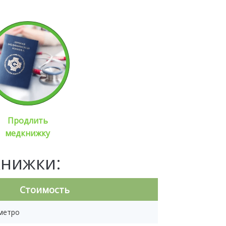
Продлить
медкнижку
книжки:
Стоимость
 метро