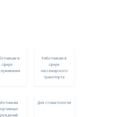
ботникам в
Работникам в
сфере
сфере
служивания
пассажирского
транспорта
аботникам
Для стоматологов
портивных
чреждений