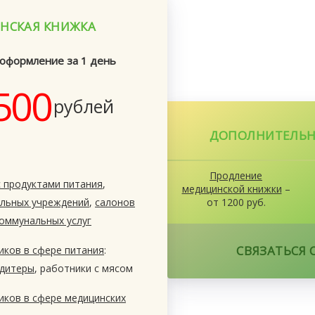
НСКАЯ КНИЖКА
оформление за 1 день
500
рублей
ДОПОЛНИТЕЛЬН
Продление
с продуктами питания
,
медицинской книжки
–
льных учреждений
,
салонов
от 1200 руб.
оммунальных услуг
СВЯЗАТЬСЯ 
иков в сфере питания
:
дитеры
, работники с мясом
иков в сфере медицинских