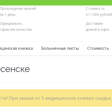
Прохождение врачей
Стоимость
за 1 день
от 1200 рубле
Официально,
Доставим
гарантия качества
домой в офис
цинская книжка
Больничные листы
Стоимость
сенске
Вы зд
сте! При заказе от 5 медицинских книжек скидка