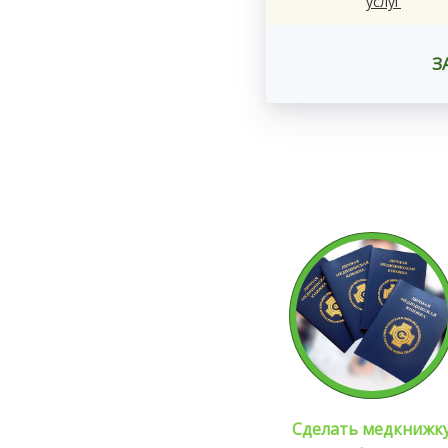
услуг
З
Сделать медкнижк