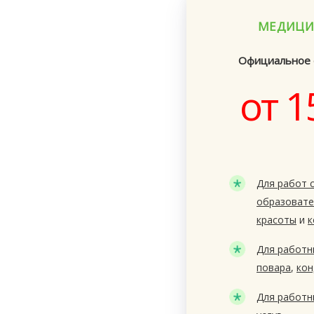
МЕДИЦИ
Официальное 
от 1
Для работ 
образовате
красоты
и
к
Для работн
повара
,
кон
Для работн