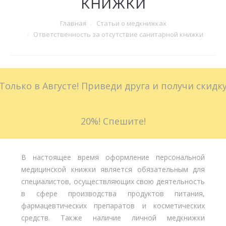
книжки
Больничные листы
Вы здесь:
Главная
Статьи о медкнижках
Ответственность за отсутствие санитарной книжки
Стоимость
Доставка
Только в Августе! Приведи друга и получи скидк
Акции
Контакты
20%! Спешите!
В настоящее время оформление персональной
медицинской книжки является обязательным для
специалистов, осуществляющих свою деятельность
в сфере производства продуктов питания,
фармацевтических препаратов и косметических
средств. Также наличие личной медкнижки