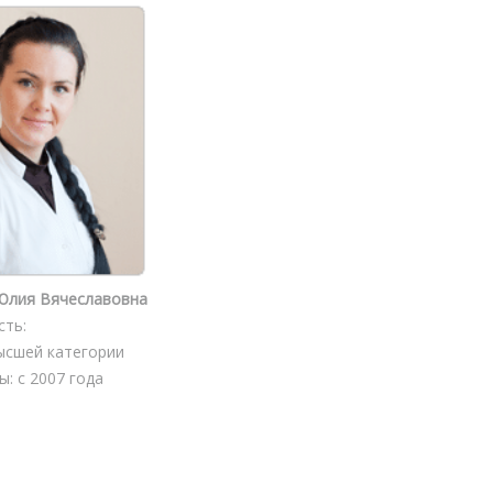
Юлия Вячеславовна
сть:
ысшей категории
: с 2007 года