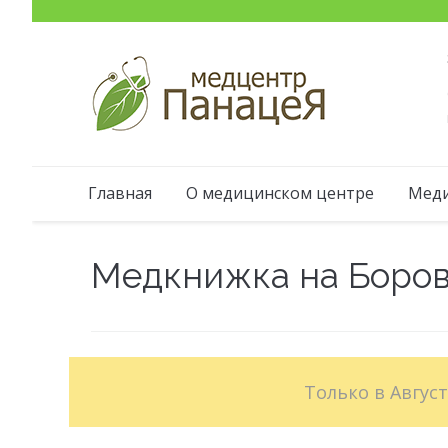
Главная
О медицинском центре
Меди
Медкнижка на Боро
Только в Авгус