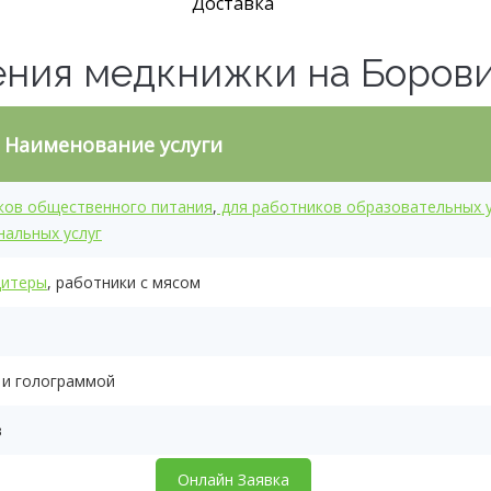
Доставка
ения медкнижки на Боров
Наименование услуги
ков общественного питания
,
для работников образовательных 
нальных услуг
дитеры
, работники с мясом
 и голограммой
в
Онлайн Заявка