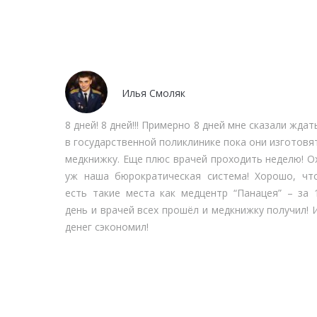
Илья Смоляк
девочка
8 дней! 8 дней!!! Примерно 8 дней мне сказали ждат
я и ей
в государственной поликлинике пока они изготовя
о и нам
медкнижку. Еще плюс врачей проходить неделю! О
и туда,
уж наша бюрократическая система! Хорошо, чт
нам про
есть такие места как медцентр “Панацея” – за 
роём я,
день и врачей всех прошёл и медкнижку получил! 
сделали
денег сэкономил!
шён наш
сторане.
и нужно