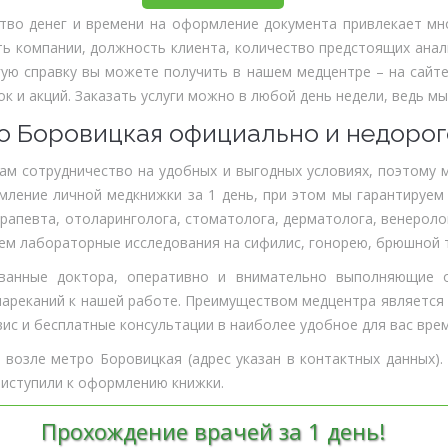
во денег и времени на оформление документа привлекает мно
ь компании, должность клиента, количество предстоящих анал
гую справку вы можете получить в нашем медцентре – на сайте
к и акций. Заказать услуги можно в любой день недели, ведь м
о Боровицкая официально и недорог
ам сотрудничество на удобных и выгодных условиях, поэтому 
ление личной медкнижки за 1 день, при этом мы гарантируем
ерапевта, отоларинголога, стоматолога, дерматолога, венеролог
м лабораторные исследования на сифилис, гонорею, брюшной ти
ванные доктора, оперативно и внимательно выполняющие о
 нареканий к нашей работе. Преимуществом медцентра является
вис и бесплатные консультации в наиболее удобное для вас врем
озле метро Боровицкая (адрес указан в контактных данных). 
риступили к оформлению книжки.
Прохождение врачей за 1 день!