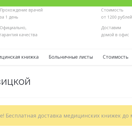
Прохождение врачей
Стоимость
за 1 день
от 1200 рубле
Официально,
Доставим
гарантия качества
домой в офис
цинская книжка
Больничные листы
Стоимость
вицкой
Вы зде
те! Бесплатная доставка медицинских книжек до 