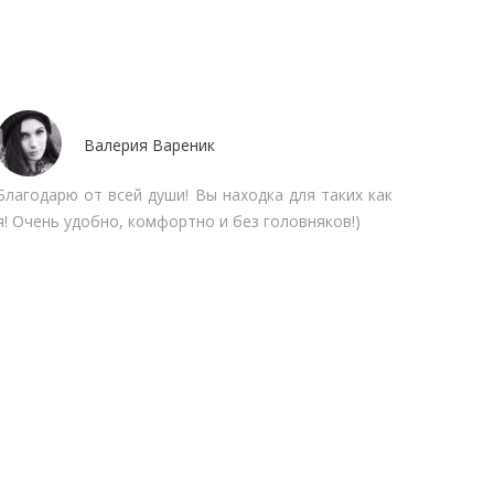
Валерия Вареник
Благодарю от всей души! Вы находка для таких как
Утром 
я! Очень удобно, комфортно и без головняков!)
обеду 
решил п