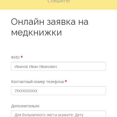
Спешите!
Больничные листы
Онлайн заявка на
Стоимость
медкнижки
Доставка
Акции
Контакты
ФИО
Контактный номер телефона
Дополнительно