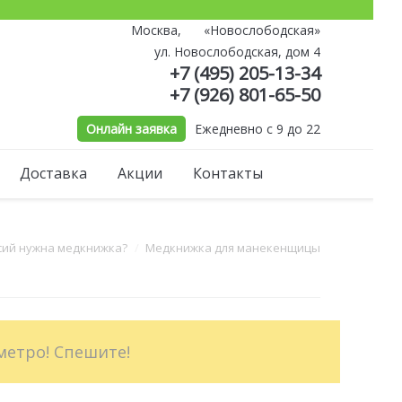
Москва,
«Новослободская»
й
ул. Новослободская, дом 4
+7 (495) 205-13-34
+7 (926) 801-65-50
Онлайн заявка
Ежедневно с 9 до 22
Доставка
Акции
Контакты
сий нужна медкнижка?
Медкнижка для манекенщицы
метро! Спешите!