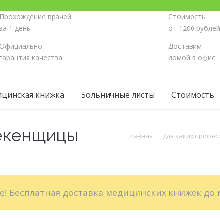
Прохождение врачей
Стоимость
за 1 день
от 1200 рубле
Официально,
Доставим
гарантия качества
домой в офис
цинская книжка
Больничные листы
Стоимость
екенщицы
Вы здесь:
Главная
Для каких профес
те! Бесплатная доставка медицинских книжек до 