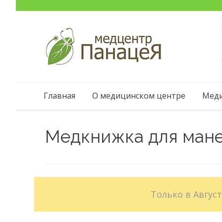
Главная
О медицинском центре
Меди
Медкнижка для ман
Только в Авгус