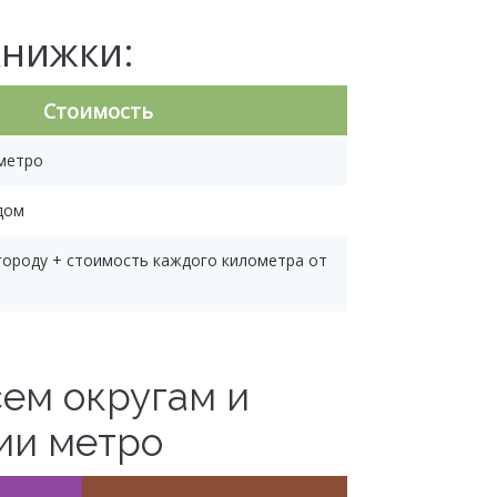
книжки:
Стоимость
 метро
дом
 городу + стоимость каждого километра от
ем округам и
ии метро