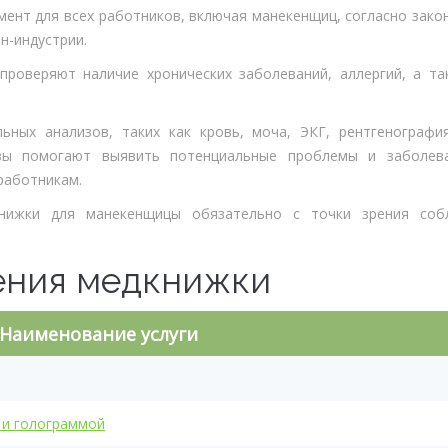
ент для всех работников, включая манекенщиц, согласно зако
н-индустрии.
проверяют наличие хронических заболеваний, аллергий, а т
ьных анализов, таких как кровь, моча, ЭКГ, рентгенографи
изы помогают выявить потенциальные проблемы и заболев
работникам.
нижки для манекенщицы обязательно с точки зрения собл
ения медкнижки
Наименование услуги
 и голограммой