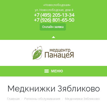
«Новослободская»
ул. Новослободская, дом 4
+7 (495) 205-13-34
+7 (926) 801-65-50
Онлайн заявка
МЕНЮ
Главная
Медкнижки Зябликово
О медицинском центре
Вы здесь:
Главная
Регионы обслуживания
Медкнижки Зябликово
Медицинская книжка