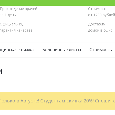
Прохождение врачей
Стоимость
за 1 день
от 1200 рубле
Официально,
Доставим
гарантия качества
домой в офис
цинская книжка
Больничные листы
Стоимость
м
Вы здесь:
Только в Августе! Студентам скидка 20%! Спешите