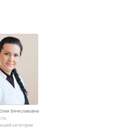
Юлия Вячеславовна
сть:
ысшей категории