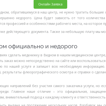
Онлайн Заявка
ном, обратившемуся в наш центр, не нужно тратить большие с
вершенно недорого. Цена будет зависеть от того количества
ется профессией и особенностями рабочего места, на которое п
 уже действующего документа. Также за небольшую плату мы м
ом официально и недорого
виях сделать медкнижку в Видном в нашем медицинском центре
ть заказ можно непосредственно на сайте или воспользоватьс
ю по нашей услуге и запишет всю необходимую информацию.
4, результаты флюорографического осмотра и справки о сделанн
щих направлений без участия самого заказчика услуги, но ес
реди. Главное наше отличие – это официальная, защищен
м, внимательный подход к каждому клиенту и ответственность 
ыть выдана на протяжении нескольких часов. Вдобавок мы о