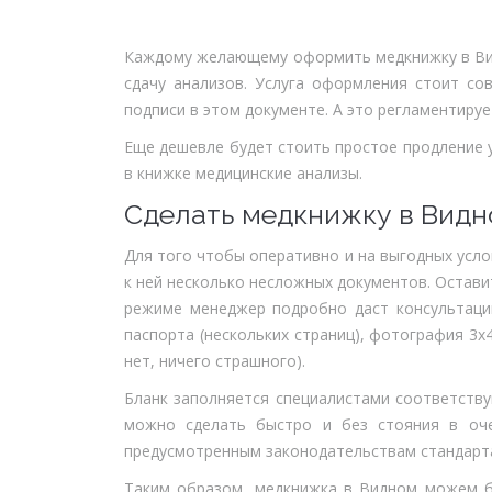
Каждому желающему оформить медкнижку в Вид
сдачу анализов. Услуга оформления стоит со
подписи в этом документе. А это регламентиру
Еще дешевле будет стоить простое продление
в книжке медицинские анализы.
Сделать медкнижку в Видн
Для того чтобы оперативно и на выгодных усло
к ней несколько несложных документов. Остави
режиме менеджер подробно даст консультаци
паспорта (нескольких страниц), фотография 3х
нет, ничего страшного).
Бланк заполняется специалистами соответствую
можно сделать быстро и без стояния в оче
предусмотренным законодательствам стандарта
Таким образом, медкнижка в Видном можем б