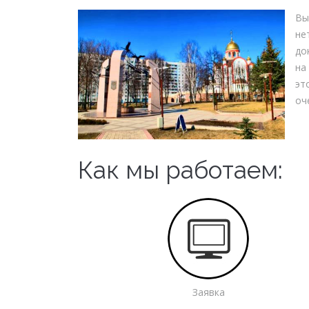
Вы
не
до
на
эт
оч
Как мы работаем:
Заявка