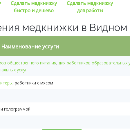
у
Сделать медкнижку
Сделать медкнижку
быстро и дешево
для работы
ения медкнижки в Видном
Наименование услуги
ков общественного питания
,
для работников образовательных 
нальных услуг
дитеры
, работники с мясом
 и голограммой
в