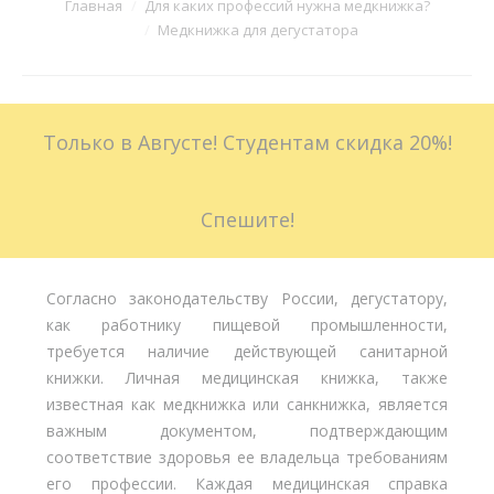
Вы здесь:
Главная
Для каких профессий нужна медкнижка?
Медкнижка для дегустатора
Больничные листы
Стоимость
Только в Августе! Студентам скидка 20%!
Доставка
Акции
Спешите!
Контакты
Согласно законодательству России, дегустатору,
как работнику пищевой промышленности,
требуется наличие действующей санитарной
книжки. Личная медицинская книжка, также
известная как медкнижка или санкнижка, является
важным документом, подтверждающим
соответствие здоровья ее владельца требованиям
его профессии. Каждая медицинская справка