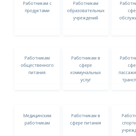
Работникам с
Работникам
Работн
продуктами
образовательных
сфе
учреждений
обслуж
Работникам
Работникам в
Работн
общественного
сфере
сфе
питания
коммунальных
пассажи
услуг
транс
Медицинским
Работникам в
Работ
работникам
сфере питания
спорт
учреж