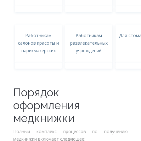
Работникам
Работникам
Для стом
салонов красоты и
развлекательных
парикмахерских
учреждений
Порядок
оформления
медкнижки
Полный комплекс процессов по получению
медкнижки включает следующее: